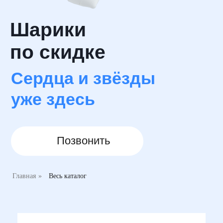
уже здесь
Позвонить
Не нашли что искали?
Оставьте ваш номер
Главная
»
Весь каталог
и мы свяжемся с Вами