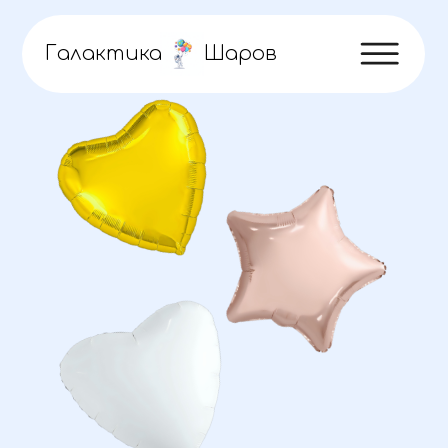
Галактика
Шаров
Шарики
по скидке
Сердца и звёзды