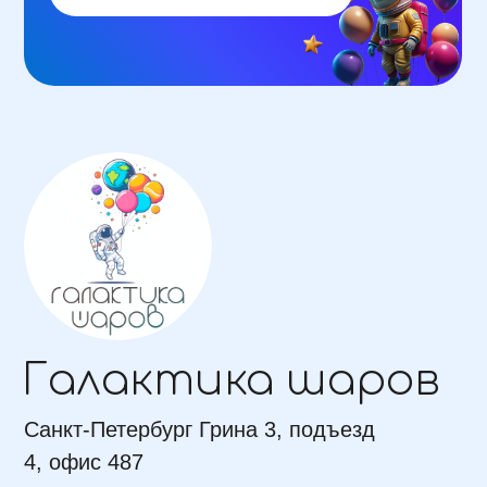
О нас
Отзывы
Доставка
Контакты
+7 (964) 396-43-33
galaktikasharov@mail.ru
2024 © galaktikasharov.ru — интернет-магазин
воздушных шаров в Санкт-Петербурге. Все права
защищены. Сайт не является публичной офертой.