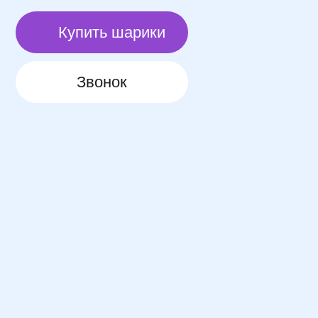
Позвоните мне
Контакты
+7 (964) 396-43-33
galaktikasharov@mail.ru
Мы работаем каждый день
с 11:00 - 20:30
г. Санкт-Петербург,
Александра Грина 3,
подъезд 4, офис 487