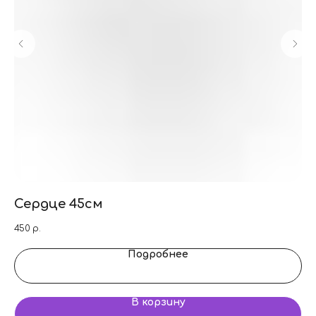
Сердце 45см
Н
450
р.
9 
Подробнее
В корзину