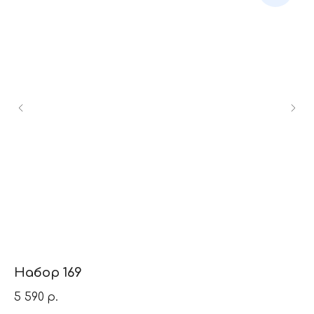
Набор 169
Н
5 590
7 
р.