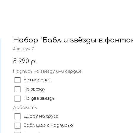
Набор "Бабл и звёзды в фонта
Артикул:
7
5 990
р.
Надпись на звезду или сердце
Без надписи
На звезду
На две звезды
Добавить
Цифру на грузе
Бабл шар с надписью