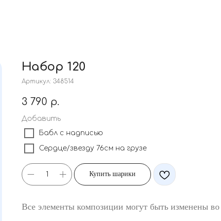
Набор 120
Артикул:
348514
3 790
р.
Добавить
Бабл с надписью
Сердце/звезду 76см на грузе
Купить шарики
Все элементы композиции могут быть изменены во