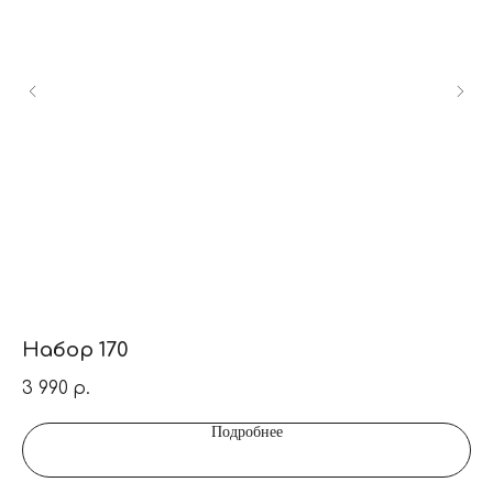
Набор 170
Н
3 990
5 
р.
Подробнее