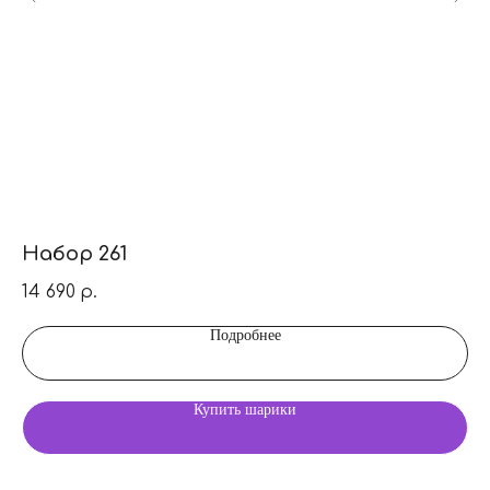
Набор 261
Н
14 690
6 
р.
Подробнее
Купить шарики