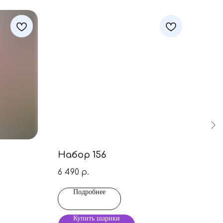
Набор 156
Наб
6 490
5 9
р.
Подробнее
Купить шарики