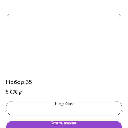
Набор 35
Н
5 090
7 
р.
Подробнее
Купить шарики