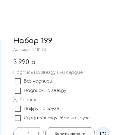
Набор 199
Артикул:
348593
3 990
р.
Надпись на звезду или сердце
Без надписи
Надпись на звезду
Добавить
Цифру на грузе
Сердце/звезду 76см на грузе
Купить шарики