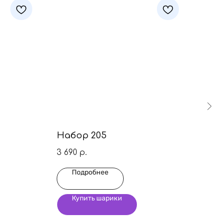
Набор 205
На
3 690
8 7
р.
Подробнее
Купить шарики